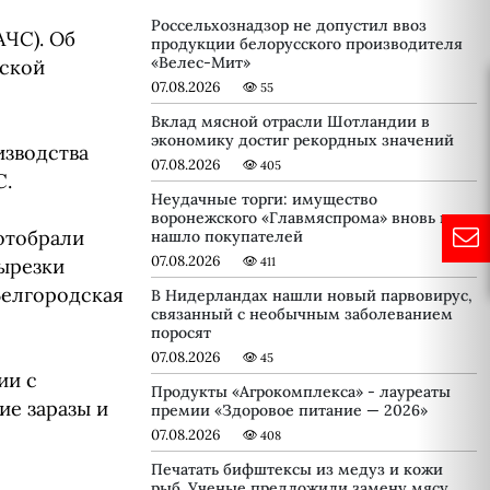
Россельхознадзор не допустил ввоз
АЧС). Об
продукции белорусского производителя
«Велес-Мит»
тской
07.08.2026
55
Вклад мясной отрасли Шотландии в
экономику достиг рекордных значений
изводства
07.08.2026
405
С.
Неудачные торги: имущество
воронежского «Главмяспрома» вновь не
отобрали
нашло покупателей
07.08.2026
вырезки
411
Белгородская
В Нидерландах нашли новый парвовирус,
связанный с необычным заболеванием
поросят
07.08.2026
45
ии с
Продукты «Агрокомплекса» - лауреаты
ие заразы и
премии «Здоровое питание — 2026»
07.08.2026
408
Печатать бифштексы из медуз и кожи
рыб. Ученые предложили замену мясу